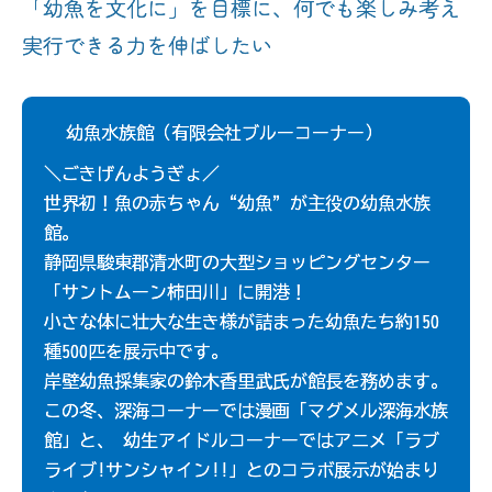
「幼魚を文化に」を目標に、何でも楽しみ考え
実行できる力を伸ばしたい
幼魚水族館（有限会社ブルーコーナー）
＼ごきげんようぎょ／
世界初！魚の赤ちゃん“幼魚”が主役の幼魚水族
館。
静岡県駿東郡清水町の大型ショッピングセンター
「サントムーン柿田川」に開港！
小さな体に壮大な生き様が詰まった幼魚たち約150
種500匹を展示中です。
岸壁幼魚採集家の鈴木香里武氏が館長を務めます。
この冬、深海コーナーでは漫画「マグメル深海水族
館」と、 幼生アイドルコーナーではアニメ「ラブ
ライブ!サンシャイン!!」とのコラボ展示が始まり